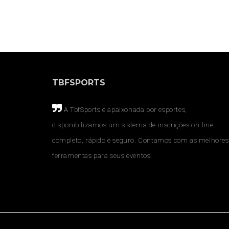
TBFSPORTS
A TbfSports é apaixonada por esportes,
disponibilizamos um sistema de inscrições on-line
completo, rápido e seguro. Contamos com as melhores
ferramentas para seus eventos.