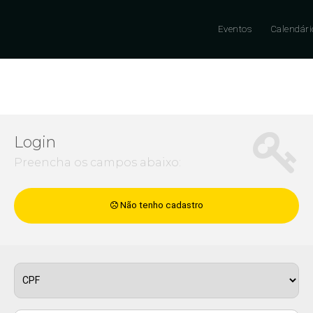
Eventos
Calendári
Login
Preencha os campos abaixo:
Não tenho cadastro