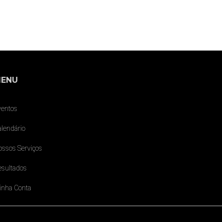
ENU
ventos
lendário
ossos Serviços
esultados
inha Conta