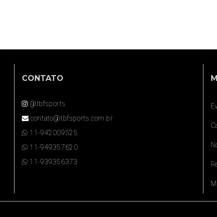
CONTATO
M
@tbfsports
E
contato@tbfsports.com.br
Ca
11-942009525
N
11-949357620
11-939356373
R
M